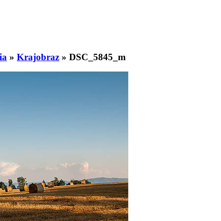
ia
»
Krajobraz
»
DSC_5845_m