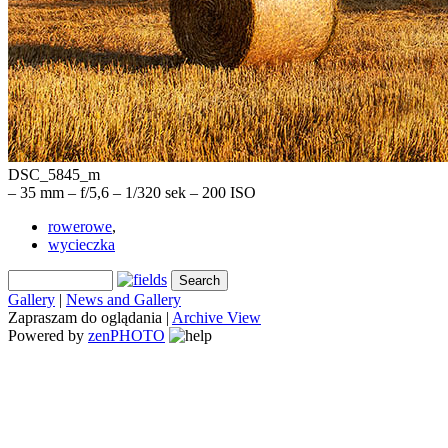
DSC_5845_m
– 35 mm – f/5,6 – 1/320 sek – 200 ISO
rowerowe
,
wycieczka
Gallery
|
News and Gallery
Zapraszam do oglądania |
Archive View
Powered by
zen
PHOTO