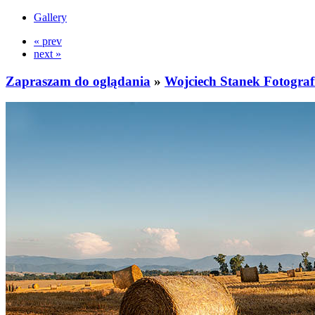
Gallery
« prev
next »
Zapraszam do oglądania
»
Wojciech Stanek Fotograf